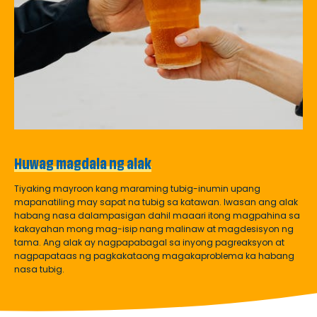
Huwag magdala ng alak
Tiyaking mayroon kang maraming tubig-inumin upang
mapanatiling may sapat na tubig sa katawan. Iwasan ang alak
habang nasa dalampasigan dahil maaari itong magpahina sa
kakayahan mong mag-isip nang malinaw at magdesisyon ng
tama. Ang alak ay nagpapabagal sa inyong pagreaksyon at
nagpapataas ng pagkakataong magakaproblema ka habang
nasa tubig.