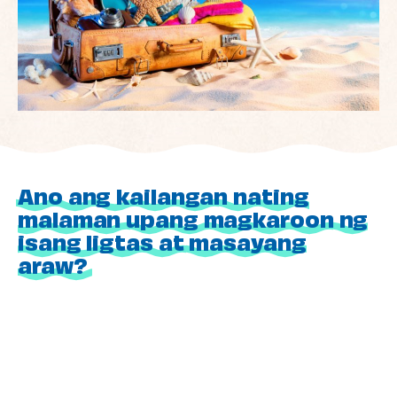
Ano ang kailangan nating
malaman upang magkaroon ng
isang ligtas at masayang
araw?