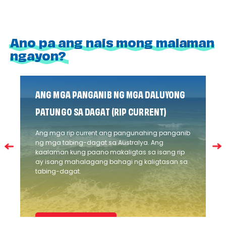
Ano pa ang nais mong malaman
ngayon?
ANG MGA PANGANIB NG MGA DALUYONG
PATUNGO SA DAGAT (RIP CURRENT)
Ang mga rip current ang pangunahing panganib
ng mga tabing-dagat sa Australya. Ang
kaalaman kung paano makaligtas sa isang rip
ay isang mahalagang bahagi ng kaligtasan sa
tabing-dagat.
Alamin ang higit pa