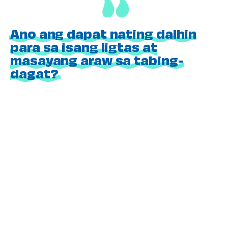
Ano ang dapat nating dalhin
para sa isang ligtas at
masayang araw sa tabing-
dagat?