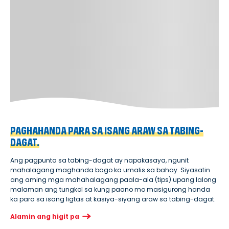
PAGHAHANDA PARA SA ISANG ARAW SA TABING-
DAGAT.
Ang pagpunta sa tabing-dagat ay napakasaya, ngunit
mahalagang maghanda bago ka umalis sa bahay. Siyasatin
ang aming mga mahahalagang paala-ala (tips) upang lalong
malaman ang tungkol sa kung paano mo masigurong handa
ka para sa isang ligtas at kasiya-siyang araw sa tabing-dagat.
Alamin ang higit pa