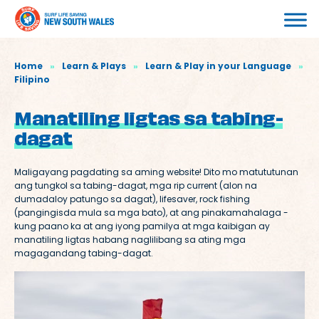
Home
»
Learn & Plays
»
Learn & Play in your Language
»
Filipino
Manatiling ligtas sa tabing-
dagat
Maligayang pagdating sa aming website! Dito mo matututunan
ang tungkol sa tabing-dagat, mga rip current (alon na
dumadaloy patungo sa dagat), lifesaver, rock fishing
(pangingisda mula sa mga bato), at ang pinakamahalaga -
kung paano ka at ang iyong pamilya at mga kaibigan ay
manatiling ligtas habang naglilibang sa ating mga
magagandang tabing-dagat.