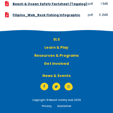
pdf
1.1MB
Beach & Ocean Safety Factsheet (Tagalog)
pdf
0.2MB
Filipino_Web_Rock Fishing Infographic
SLS
Learn & Play
Resources & Programs
Get Involved
News & Events
Copyright © Beach Safety Hub 2026
Privacy
Disclaimer