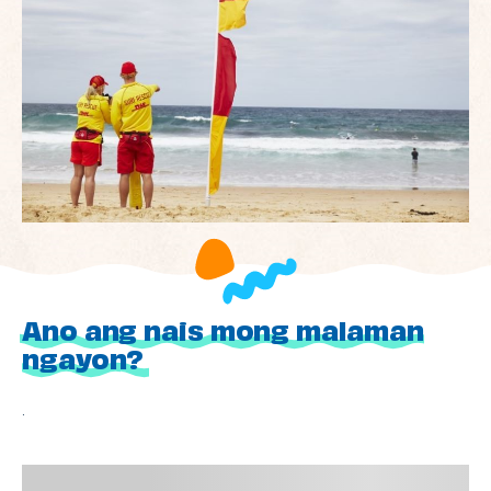
Ano ang nais mong malaman
ngayon?
.