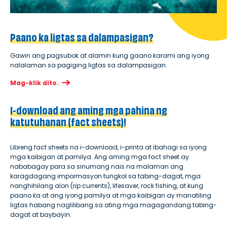
Paano ka ligtas sa dalampasigan?
Gawin ang pagsubok at alamin kung gaano karami ang iyong
nalalaman sa pagiging ligtas sa dalampasigan.
Mag-klik dito.
I-download ang aming mga pahina ng
katutuhanan (fact sheets)!
Libreng fact sheets na i-download, i-printa at ibahagi sa iyong
mga kaibigan at pamilya. Ang aming mga fact sheet ay
nababagay para sa sinumang nais na malaman ang
karagdagang impormasyon tungkol sa tabing-dagat, mga
nanghihilang alon (rip currents), lifesaver, rock fishing, at kung
paano ka at ang iyong pamilya at mga kaibigan ay manatiling
ligtas habang naglilibang sa ating mga magagandang tabing-
dagat at baybayin.