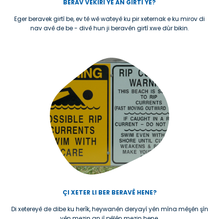
BERAV VEKIRÎ YE AN GIRTÎ YE?
Eger beravek girtî be, ev tê wê wateyê ku pir xeternak e ku mirov di
nav avê de be - divê hun ji beravên girtî xwe dûr bikin.
ÇI XETER LI BER BERAVÊ HENE?
Di xetereyê de dibe ku herȋk, heywanên deryayî yên mîna mêşên şîn
yên mezin an jî pêlên mezin hene.