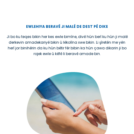
EWLEHIYA BERAVÊ JI MALÊ DE DEST PÊ DIKE
Ji bo ku teqes bikin her kes ewle bimîne, divê hûn berî ku hûn ji malê
derkevin amadekariyê bikin û lêkolîna xwe bikin. Li şîretên me yên
herî jor binihêrin da ku hûn bêtir fêr bibin ka hûn çawa dikarin ji bo
rojek ewle û kêfê li beravê amade bin.