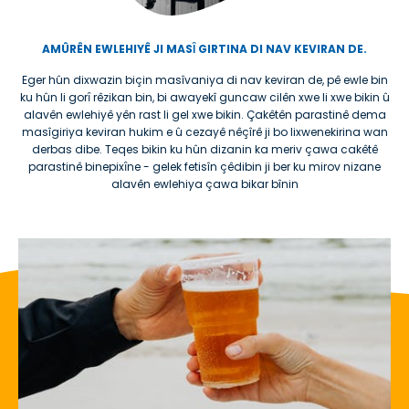
AMÛRÊN EWLEHIYÊ JI MASȊ GIRTINA DI NAV KEVIRAN DE.
Eger hûn dixwazin biçin masîvaniya di nav keviran de, pê ewle bin
ku hûn li gorȋ rêzikan bin, bi awayekî guncaw cilên xwe li xwe bikin û
alavên ewlehiyê yên rast li gel xwe bikin. Çakêtên parastinê dema
masîgiriya keviran hukim e û cezayê nêçîrê ji bo lixwenekirina wan
derbas dibe. Teqes bikin ku hûn dizanin ka meriv çawa cakêtê
parastinê binepixȋne - gelek fetisîn çêdibin ji ber ku mirov nizane
alavên ewlehiya çawa bikar bînin