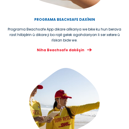
PROGRAMA BEACHSAFE DAXȊNIN
Programa Beachsafe App dikare alîkariya we bike ku hun berava
rast hilbijêrin û dikare ji bo rojê gelek agahdariyan li ser xetere û
rîskan bide we.
Niha Beachsafe dakêşin