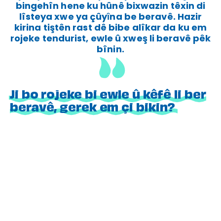
bingehîn hene ku hûnê bixwazin têxin di
lîsteya xwe ya çûyȋna be beravê. Hazir
kirina tiştên rast dê bibe alîkar da ku em
rojeke tendurist, ewle û xweş li beravê pêk
bînin.
Ji bo rojeke bi ewle û kêfê li ber
beravê, gerek em çi bikin?