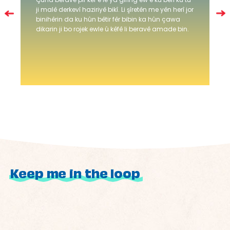
ji malê derkevî haziriyê bikî. Li şîretên me yên herî jor
binihêrin da ku hûn bêtir fêr bibin ka hûn çawa
dikarin ji bo rojek ewle û kêfê li beravê amade bin.
Keep me in the loop