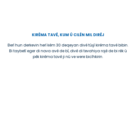
KIRÊMA TAVÊ, KUM Û CILÊN MIL DIRÊJ
Berî hun derkevin herî kêm 30 deqeyan divê tûşî kirêma tavê bibin.
Bi taybetî eger di nava avê de bȋ, divê di tevahiya rojê de bi rêk û
pêk kirêma tavê ji nû ve were bicîhkirin.