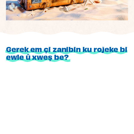
Gerek em çi zanibin ku rojeke bi
ewle û xweş be?