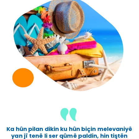
Ka hûn pilan dikin ku hûn biçin melevaniyê
yan jî tenê li ser qûmê paldin, hin tiştên