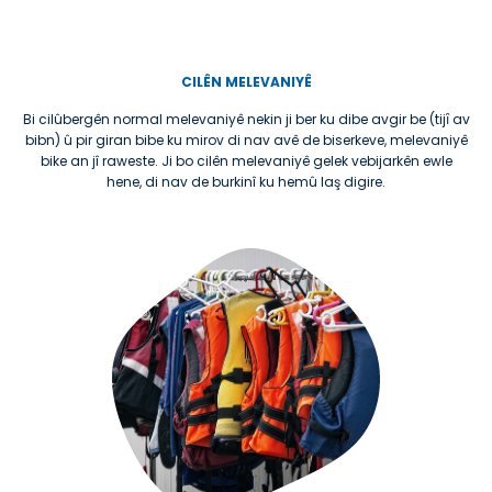
CILÊN MELEVANIYÊ
Bi cilûbergên normal melevaniyê nekin ji ber ku dibe avgir be (tijȋ av
bibn) û pir giran bibe ku mirov di nav avê de biserkeve, melevaniyê
bike an jî raweste. Ji bo cilên melevaniyê gelek vebijarkên ewle
hene, di nav de burkinî ku hemû laş digire.