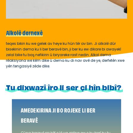
Alkolê dernexê
teqes bikin ku we gelek av heye ku hûn têr av bin. Ji alkolê dûr
bisekinin dema ku li ber beravê bin, ji ber ku ew dikare bi awayekî
zelal bike tu baş nefikirin û biryareke rast nedin. Alkol dema
rêaksiyona we kêm dike û dema ku di nav avê de ye, derfetên xwe
yên tengasiyê zêde dike.
Tu dixwazî îro li ser çi hîn bibî?
AMEDEKIRINA JI BO ROJEKE LI BER
BERAVÊ
Çûna beravê pir kêf e lê ya girîng ew e ku berî ku tu