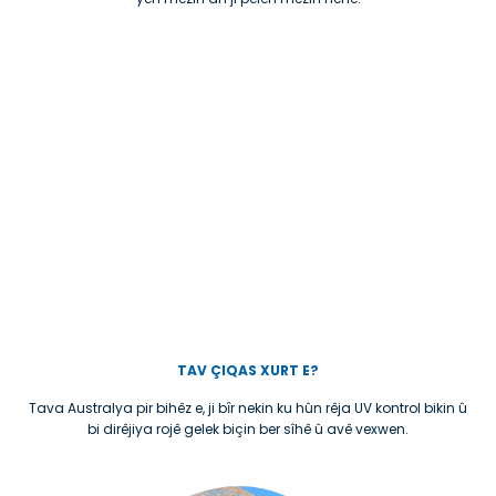
TAV ÇIQAS XURT E?
Tava Australya pir bihêz e, ji bȋr nekin ku hûn rêja UV kontrol bikin û
bi dirêjiya rojê gelek biçin ber sîhê û avê vexwen.