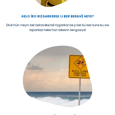
GELO ȊRO RIZGARKEREK LI BER BERAVÊ HEYE?
Divê hûn neçin ber beraveke bê rizgarkar be ji ber ku kes tune ku we
biparêze heke hûn bikevin tengasiyê