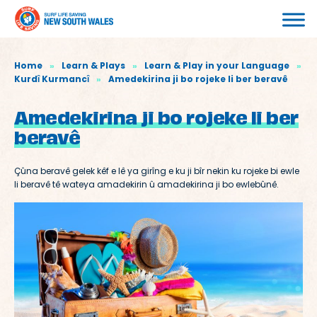
Home
»
Learn & Plays
»
Learn & Play in your Language
»
Kurdȋ Kurmancȋ
»
Amedekirina ji bo rojeke li ber beravê
Amedekirina ji bo rojeke li ber
beravê
Çûna beravê gelek kêf e lê ya girîng e ku ji bîr nekin ku rojeke bi ewle
li beravê tê wateya amadekirin û amadekirina ji bo ewlebûnê.