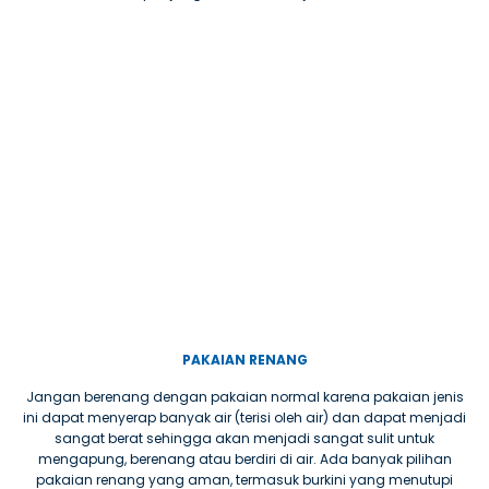
PAKAIAN RENANG
Jangan berenang dengan pakaian normal karena pakaian jenis
ini dapat menyerap banyak air (terisi oleh air) dan dapat menjadi
sangat berat sehingga akan menjadi sangat sulit untuk
mengapung, berenang atau berdiri di air. Ada banyak pilihan
pakaian renang yang aman, termasuk burkini yang menutupi