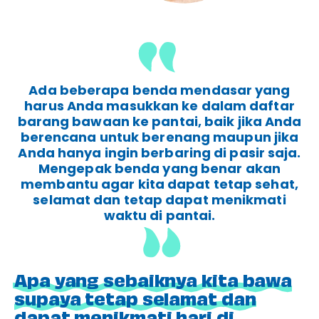
Ada beberapa benda mendasar yang
harus Anda masukkan ke dalam daftar
barang bawaan ke pantai, baik jika Anda
berencana untuk berenang maupun jika
Anda hanya ingin berbaring di pasir saja.
Mengepak benda yang benar akan
membantu agar kita dapat tetap sehat,
selamat dan tetap dapat menikmati
waktu di pantai.
Apa yang sebaiknya kita bawa
supaya tetap selamat dan
dapat menikmati hari di