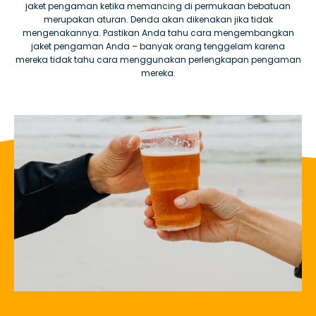
jaket pengaman ketika memancing di permukaan bebatuan
merupakan aturan. Denda akan dikenakan jika tidak
mengenakannya. Pastikan Anda tahu cara mengembangkan
jaket pengaman Anda – banyak orang tenggelam karena
mereka tidak tahu cara menggunakan perlengkapan pengaman
mereka.