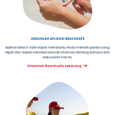
UNDUHLAH APLIKASI BEACHSAFE
Aplikasi Beach Safe dapat membantu Anda memilih pantai yang
tepat dan dapat memberi banyak informasi tentang bahaya dan
risiko pada hari itu.
Unduhlah Beachsafe sekarang